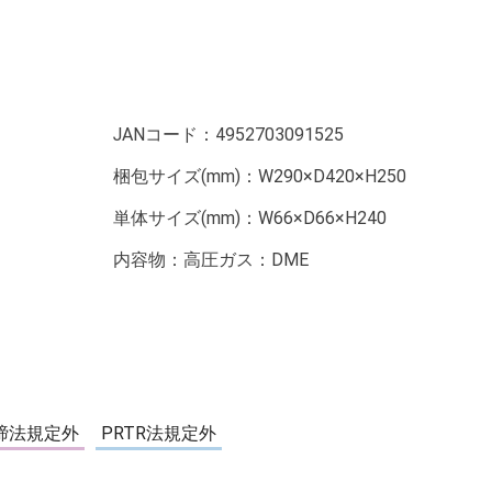
JANコード：
4952703091525
梱包サイズ(mm)：
W290×D420×H250
単体サイズ(mm)：
W66×D66×H240
内容物：
高圧ガス：DME
締法規定外
PRTR法規定外