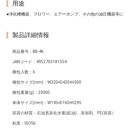
用途
●浄化槽機器、ブロワー、エアーポンプ、その他の油圧機器等に
製品詳細情報
商品番号：
BB-4K
JANコード：
4952703181554
梱包入数：
6
梱包サイズ(mm)：
W320×D420×H300
梱包重量(g)：
23000
単体サイズ(mm)：
W145×D160×H295
容器の材質：
石油系炭化水素(鉱油)、添加剤、PE(容器）
粘度：
ISO56