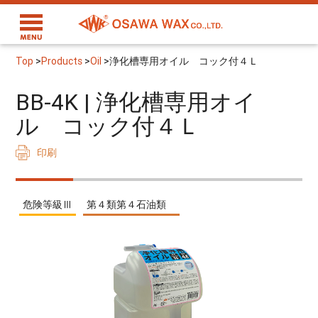
Top
>
Products
>
Oil
>
浄化槽専用オイル コック付４Ｌ
BB-4K | 浄化槽専用オイ
ル コック付４Ｌ
印刷
危険等級Ⅲ
第４類第４石油類