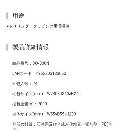
用途
●ドリリング・タッピング用潤滑油
製品詳細情報
商品番号：
DO-300N
JANコード：
4952703183060
梱包入数：
24
梱包サイズ(mm)：
W240×D360×H240
梱包重量(g)：
7000
単体サイズ(mm)：
W55×D55×H200
容器の材質：
石油系及び合成炭化水素・添加剤、PE(容