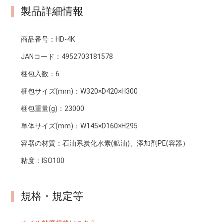
製品詳細情報
商品番号：
HD-4K
JANコード：
4952703181578
梱包入数：
6
梱包サイズ(mm)：
W320×D420×H300
梱包重量(g)：
23000
単体サイズ(mm)：
W145×D160×H295
容器の材質：
石油系炭化水素(鉱油)、添加剤PE(容器）
粘度：
ISO100
規格・規定等