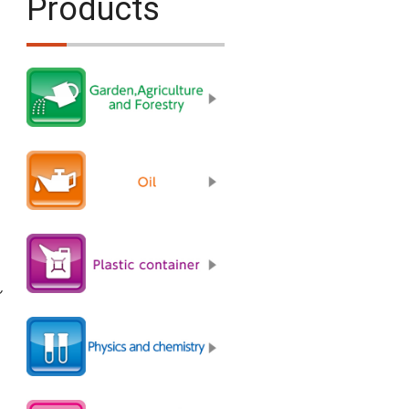
Products
ん