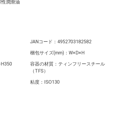
溶性潤滑油
JANコード：
4952703182582
梱包サイズ(mm)：
W×D×H
×H350
容器の材質：
ティンフリースチール
（TFS）
粘度：
ISO130