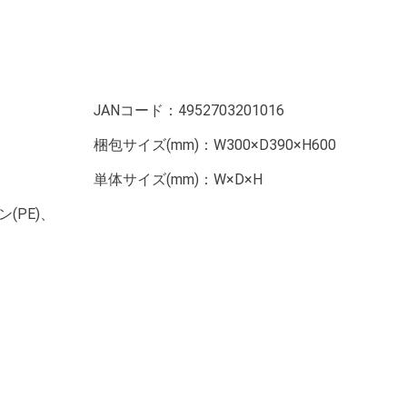
JANコード：
4952703201016
梱包サイズ(mm)：
W300×D390×H600
単体サイズ(mm)：
W×D×H
(PE)、