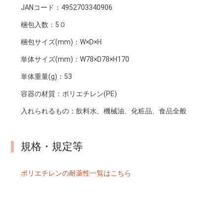
JANコード：
4952703340906
梱包入数：
5０
梱包サイズ(mm)：
W×D×H
単体サイズ(mm)：
W78×D78×H170
単体重量(g)：
53
容器の材質：
ポリエチレン(PE)
入れられるもの：
飲料水、機械油、化粧品、食品全般
規格・規定等
ポリエチレンの耐薬性一覧はこちら