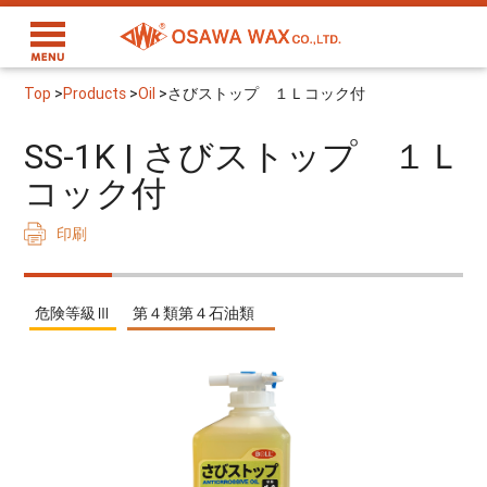
Top
>
Products
>
Oil
>
さびストップ １Ｌコック付
SS-1K | さびストップ １Ｌ
コック付
印刷
危険等級Ⅲ
第４類第４石油類