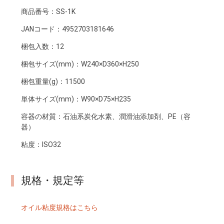
商品番号：
SS-1K
JANコード：
4952703181646
梱包入数：
12
梱包サイズ(mm)：
W240×D360×H250
梱包重量(g)：
11500
単体サイズ(mm)：
W90×D75×H235
容器の材質：
石油系炭化水素、潤滑油添加剤、PE（容
器）
粘度：
ISO32
規格・規定等
オイル粘度規格はこちら