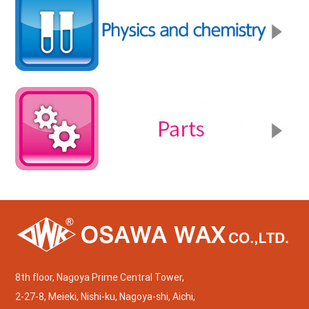
8th floor, Nagoya Prime Central Tower,
2-27-8, Meieki, Nishi-ku, Nagoya-shi, Aichi,