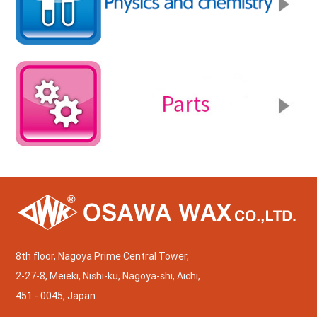
8th floor, Nagoya Prime Central Tower,
2-27-8, Meieki, Nishi-ku, Nagoya-shi, Aichi,
451 - 0045, Japan.