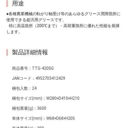
用途
●各種農業機械の転がり軸受け等のあらゆるグリース潤滑箇所に
使用できる超汎用グリースです。
特に高温箇所（200℃まで）・高荷重箇所に優れた性能を発揮
します。
製品詳細情報
商品番号：
TTG-420SG
JANコード：
4952703412429
梱包入数：
24
梱包サイズ(mm)：
W280×D410×H210
梱包重量(g)：
3600
単体サイズ(mm)：
W68×D68×H205