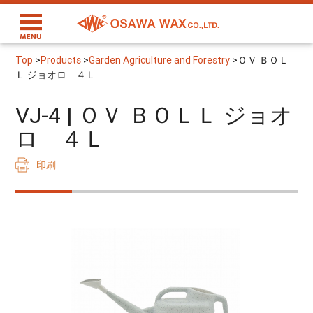
Top
>
Products
>
Garden Agriculture and Forestry
>
ＯＶ ＢＯＬ
Ｌ ジョオロ ４Ｌ
VJ-4 | ＯＶ ＢＯＬＬ ジョオ
ロ ４Ｌ
印刷