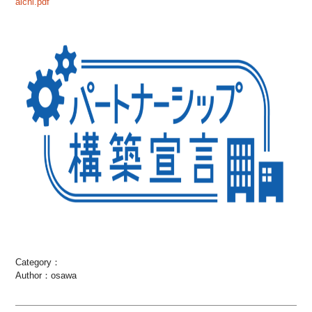
aichi.pdf
Category：
Author：osawa