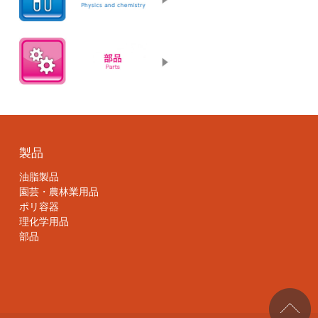
製品
油脂製品
園芸・農林業用品
ポリ容器
理化学用品
部品