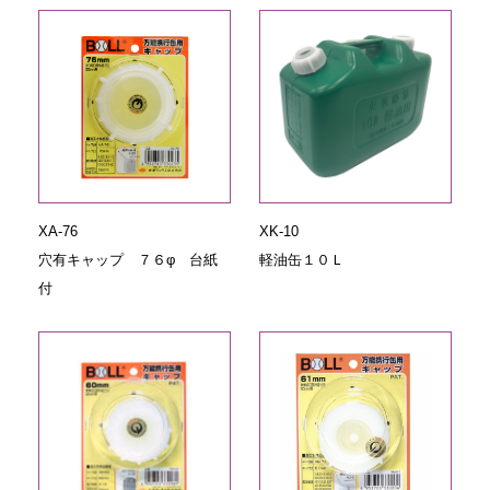
XA-76
XK-10
穴有キャップ ７６φ 台紙
軽油缶１０Ｌ
付