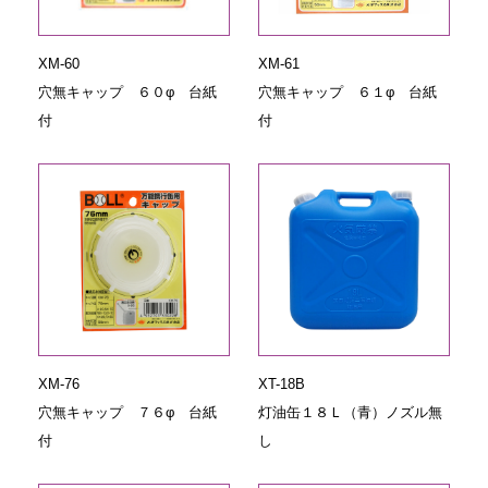
XM-60
XM-61
穴無キャップ ６０φ 台紙
穴無キャップ ６１φ 台紙
付
付
XM-76
XT-18B
穴無キャップ ７６φ 台紙
灯油缶１８Ｌ（青）ノズル無
付
し