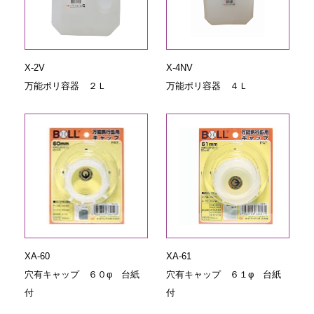
X-2V
X-4NV
万能ポリ容器 ２Ｌ
万能ポリ容器 ４Ｌ
XA-60
XA-61
穴有キャップ ６０φ 台紙
穴有キャップ ６１φ 台紙
付
付