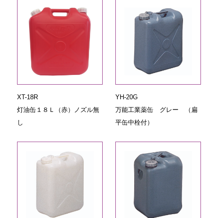
XT-18R
YH-20G
灯油缶１８Ｌ（赤）ノズル無
万能工業薬缶 グレー （扁
し
平缶中栓付）