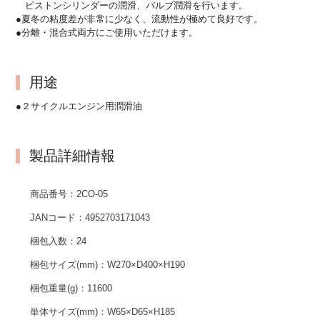
ピストンシリンダーの潤滑、バルブ潤滑を行います。
●夏冬の粘度差が非常に少なく、流動性が極めて良好です。
●分離・混合式両方にご使用いただけます。
用途
●２サイクルエンジン用潤滑油
製品詳細情報
商品番号：
2CO-05
JANコード：
4952703171043
梱包入数：
24
梱包サイズ(mm)：
W270×D400×H190
梱包重量(g)：
11600
単体サイズ(mm)：
W65×D65×H185