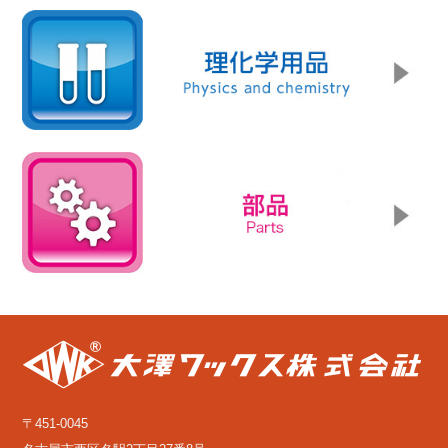
〒451-0045