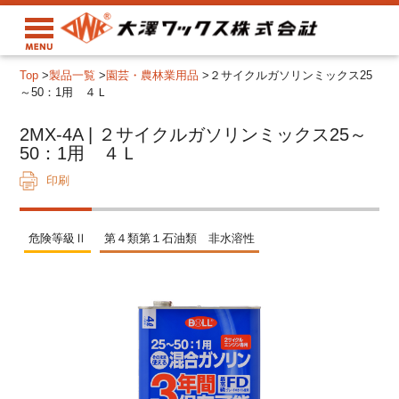
Top
>
製品一覧
>
園芸・農林業用品
>
２サイクルガソリンミックス25
～50：1用 ４Ｌ
2MX-4A | ２サイクルガソリンミックス25～
50：1用 ４Ｌ
印刷
危険等級Ⅱ
第４類第１石油類 非水溶性