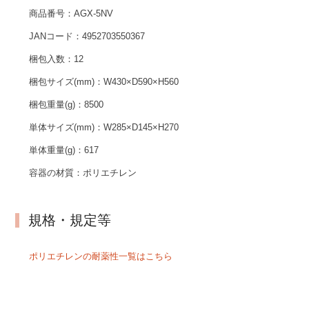
商品番号：
AGX-5NV
JANコード：
4952703550367
梱包入数：
12
梱包サイズ(mm)：
W430×D590×H560
梱包重量(g)：
8500
単体サイズ(mm)：
W285×D145×H270
単体重量(g)：
617
容器の材質：
ポリエチレン
規格・規定等
ポリエチレンの耐薬性一覧はこちら