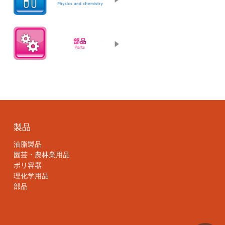
製品
油脂製品
園芸・農林業用品
ポリ容器
理化学用品
部品