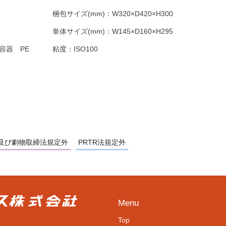
梱包サイズ(mm)：
W320×D420×H300
単体サイズ(mm)：
W145×D160×H295
容器 PE
粘度：
ISO100
及び劇物取締法規定外
PRTR法規定外
Menu
Top