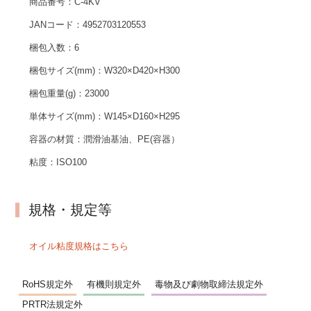
商品番号：
C-4KV
JANコード：
4952703120553
梱包入数：
6
梱包サイズ(mm)：
W320×D420×H300
梱包重量(g)：
23000
単体サイズ(mm)：
W145×D160×H295
容器の材質：
潤滑油基油、PE(容器）
粘度：
ISO100
規格・規定等
オイル粘度規格はこちら
RoHS規定外
有機則規定外
毒物及び劇物取締法規定外
PRTR法規定外