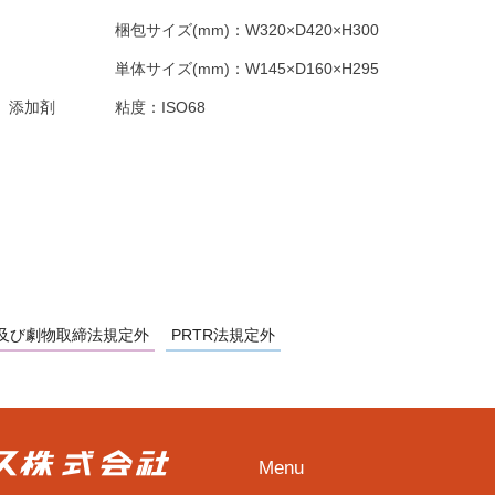
梱包サイズ(mm)：
W320×D420×H300
単体サイズ(mm)：
W145×D160×H295
、添加剤
粘度：
ISO68
及び劇物取締法規定外
PRTR法規定外
Menu