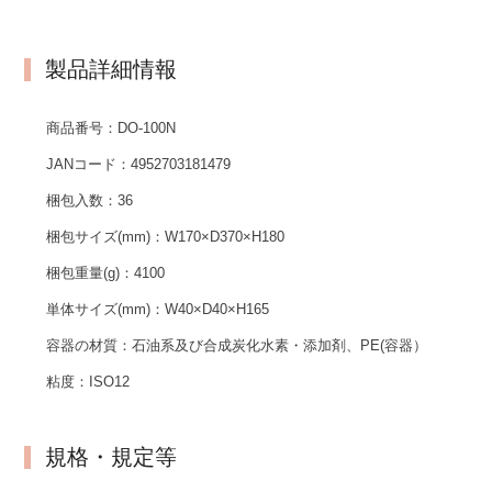
製品詳細情報
商品番号：
DO-100N
JANコード：
4952703181479
梱包入数：
36
梱包サイズ(mm)：
W170×D370×H180
梱包重量(g)：
4100
単体サイズ(mm)：
W40×D40×H165
容器の材質：
石油系及び合成炭化水素・添加剤、PE(容器）
粘度：
ISO12
規格・規定等