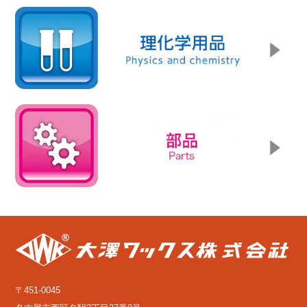
〒451-0045