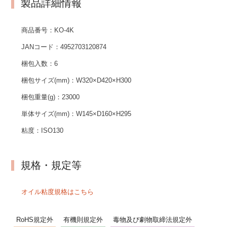
製品詳細情報
商品番号：
KO-4K
JANコード：
4952703120874
梱包入数：
6
梱包サイズ(mm)：
W320×D420×H300
梱包重量(g)：
23000
単体サイズ(mm)：
W145×D160×H295
粘度：
ISO130
規格・規定等
オイル粘度規格はこちら
RoHS規定外
有機則規定外
毒物及び劇物取締法規定外