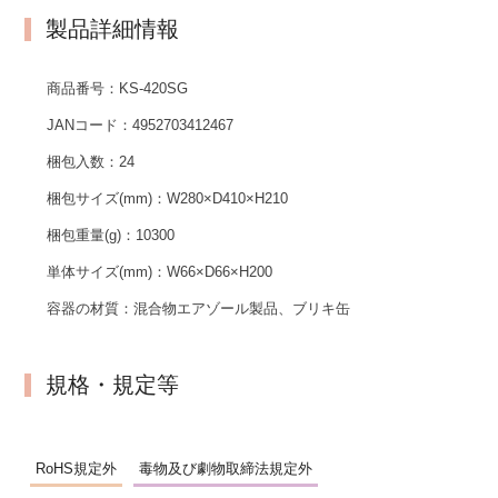
製品詳細情報
商品番号：
KS-420SG
JANコード：
4952703412467
梱包入数：
24
梱包サイズ(mm)：
W280×D410×H210
梱包重量(g)：
10300
単体サイズ(mm)：
W66×D66×H200
容器の材質：
混合物エアゾール製品、ブリキ缶
規格・規定等
RoHS規定外
毒物及び劇物取締法規定外