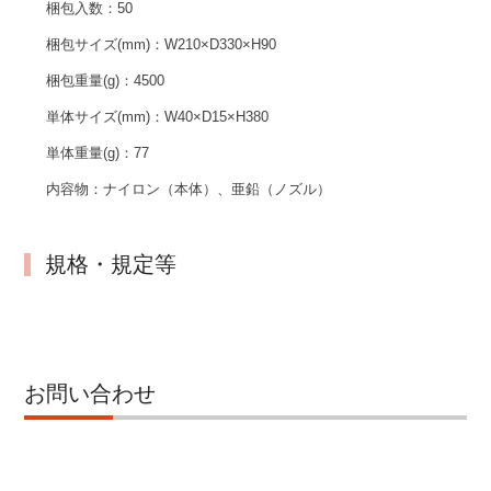
梱包入数：
50
梱包サイズ(mm)：
W210×D330×H90
梱包重量(g)：
4500
単体サイズ(mm)：
W40×D15×H380
単体重量(g)：
77
内容物：
ナイロン（本体）、亜鉛（ノズル）
規格・規定等
お問い合わせ