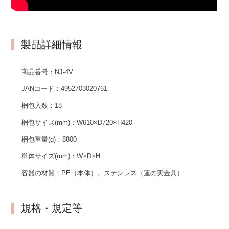
製品詳細情報
商品番号：
NJ-4V
JANコード：
4952703020761
梱包入数：
18
梱包サイズ(mm)：
W610×D720×H420
梱包重量(g)：
8800
単体サイズ(mm)：
W×D×H
容器の材質：
PE（本体）、ステンレス（蓮の実金具）
規格・規定等