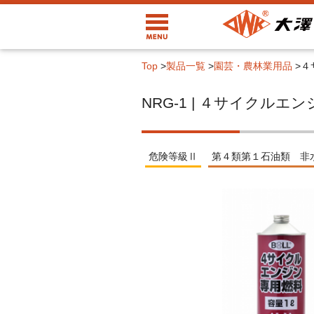
Top
>
製品一覧
>
園芸・農林業用品
>
４
NRG-1 | ４サイクル
危険等級Ⅱ
第４類第１石油類 非