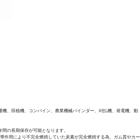
耕運機、田植機、コンバイン、農業機械バインダー、刈払機、発電機、動
年間の長期保存が可能となります。
誘導作用により不完全燃焼していた炭素が完全燃焼する為、ガム質やカー