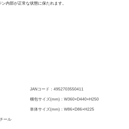
ジン内部が正常な状態に保たれます。
JANコード：
4952703550411
梱包サイズ(mm)：
W360×D440×H250
単体サイズ(mm)：
W86×D86×H225
チール