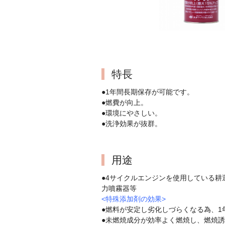
特長
●1年間長期保存が可能です。
●燃費が向上。
●環境にやさしい。
●洗浄効果が抜群。
用途
●4サイクルエンジンを使用している
力噴霧器等
<特殊添加剤の効果>
●燃料が安定し劣化しづらくなる為、1
●未燃焼成分が効率よく燃焼し、燃焼