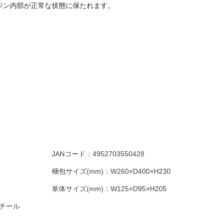
ジン内部が正常な状態に保たれます。
JANコード：
4952703550428
梱包サイズ(mm)：
W260×D400×H230
単体サイズ(mm)：
W125×D95×H205
チール