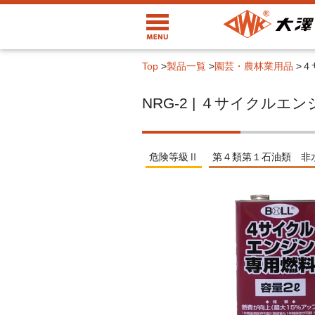
Top
>
製品一覧
>
園芸・農林業用品
>
４
NRG-2 | ４サイクル
危険等級Ⅱ
第４類第１石油類 非