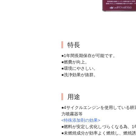
特長
●1年間長期保存が可能です。
●燃費が向上。
●環境にやさしい。
●洗浄効果が抜群。
用途
●4サイクルエンジンを使用している
力噴霧器等
<特殊添加剤の効果>
●燃料が安定し劣化しづらくなる為、1
●未燃焼成分が効率よく燃焼し、燃焼