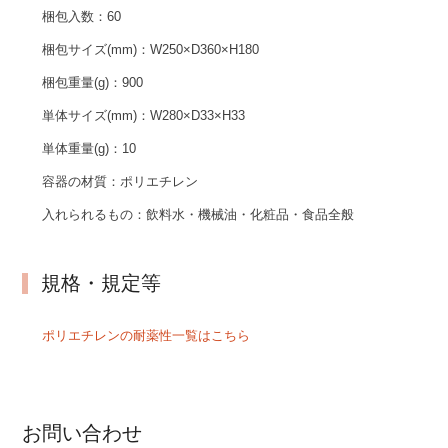
梱包入数：
60
梱包サイズ(mm)：
W250×D360×H180
梱包重量(g)：
900
単体サイズ(mm)：
W280×D33×H33
単体重量(g)：
10
容器の材質：
ポリエチレン
入れられるもの：
飲料水・機械油・化粧品・食品全般
規格・規定等
ポリエチレンの耐薬性一覧はこちら
お問い合わせ