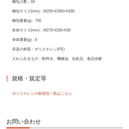
梱包入数：
60
梱包サイズ(mm)：
W250×D360×H180
梱包重量(g)：
700
単体サイズ(mm)：
W270×D28×H28
単体重量(g)：
8
容器の材質：
ポリエチレン(PE)
入れられるもの：
飲料水、機械油、化粧品、食品全般
規格・規定等
ポリエチレンの耐薬性一覧はこちら
お問い合わせ