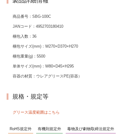
製品詳細情報
商品番号：
SBG-100C
JANコード：
4952703180410
梱包入数：
36
梱包サイズ(mm)：
W270×D370×H270
梱包重量(g)：
5500
単体サイズ(mm)：
W80×D45×H295
容器の材質：
ウレアグリースPE(容器）
規格・規定等
グリース温度範囲はこちら
RoHS規定外
有機則規定外
毒物及び劇物取締法規定外