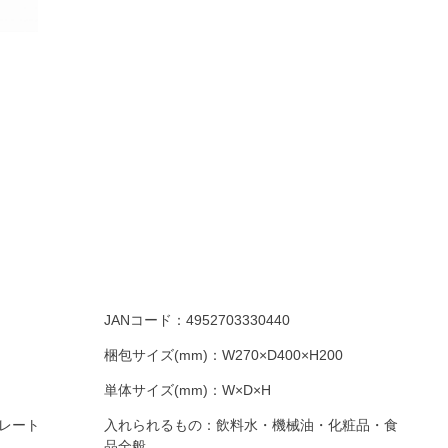
JANコード：
4952703330440
梱包サイズ(mm)：
W270×D400×H200
単体サイズ(mm)：
W×D×H
レート
入れられるもの：
飲料水・機械油・化粧品・食
品全般