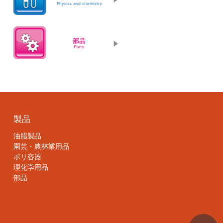
製品
油脂製品
園芸・農林業用品
ポリ容器
理化学用品
部品