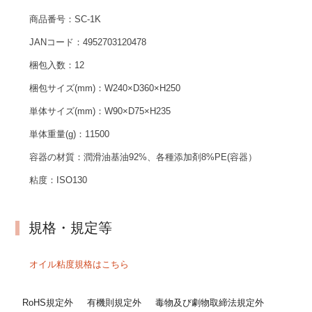
商品番号：
SC-1K
JANコード：
4952703120478
梱包入数：
12
梱包サイズ(mm)：
W240×D360×H250
単体サイズ(mm)：
W90×D75×H235
単体重量(g)：
11500
容器の材質：
潤滑油基油92%、各種添加剤8%PE(容器）
粘度：
ISO130
規格・規定等
オイル粘度規格はこちら
RoHS規定外
有機則規定外
毒物及び劇物取締法規定外