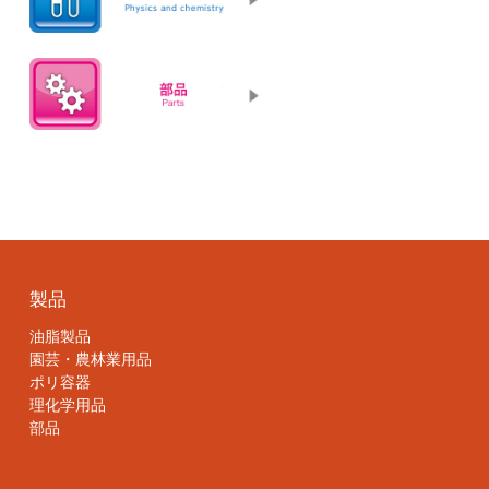
製品
油脂製品
園芸・農林業用品
ポリ容器
理化学用品
部品