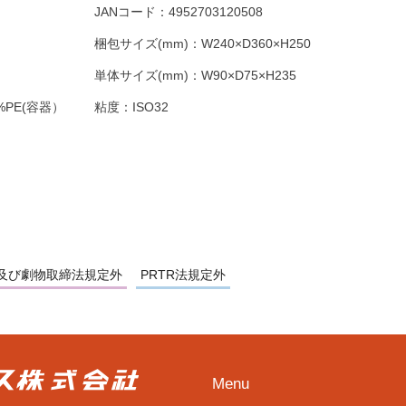
JANコード：
4952703120508
梱包サイズ(mm)：
W240×D360×H250
単体サイズ(mm)：
W90×D75×H235
PE(容器）
粘度：
ISO32
及び劇物取締法規定外
PRTR法規定外
Menu