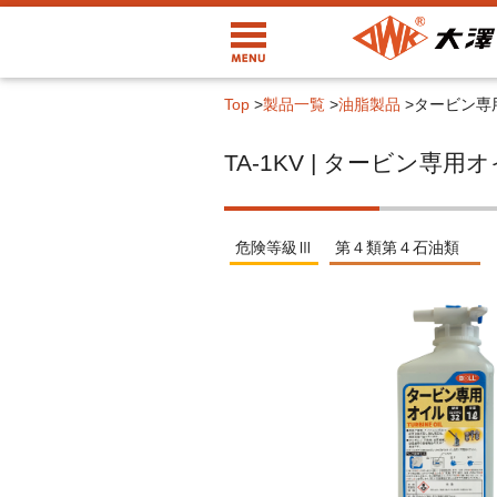
Top
>
製品一覧
>
油脂製品
>
タービン専
TA-1KV | タービン専
危険等級Ⅲ
第４類第４石油類