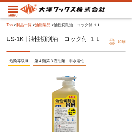
Top
>
製品一覧
>
油脂製品
>
油性切削油 コック付 １Ｌ
US-1K | 油性切削油 コック付 １Ｌ
印刷
危険等級Ⅲ
第４類第３石油類 非水溶性