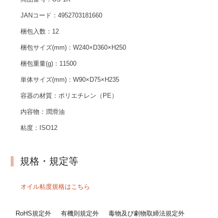
JANコード：
4952703181660
梱包入数：
12
梱包サイズ(mm)：
W240×D360×H250
梱包重量(g)：
11500
単体サイズ(mm)：
W90×D75×H235
容器の材質：
ポリエチレン（PE）
内容物：
潤滑油
粘度：
ISO12
規格・規定等
オイル粘度規格はこちら
RoHS規定外
有機則規定外
毒物及び劇物取締法規定外