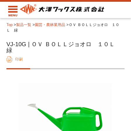
Top
>
製品一覧
>
園芸・農林業用品
>
ＯＶ ＢＯＬＬジョオロ １０
Ｌ 緑
VJ-10G | ＯＶ ＢＯＬＬジョオロ １０Ｌ
緑
印刷