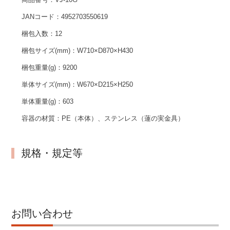
JANコード：
4952703550619
梱包入数：
12
梱包サイズ(mm)：
W710×D870×H430
梱包重量(g)：
9200
単体サイズ(mm)：
W670×D215×H250
単体重量(g)：
603
容器の材質：
PE（本体）、ステンレス（蓮の実金具）
規格・規定等
お問い合わせ