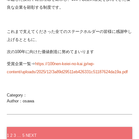
良な企業を顕彰する制度です。
これまで支えてくださった全てのステークホルダーの皆様に感謝申し
上げるとともに、
次の100年に向けた価値創造に努めてまいります
受賞企業一覧⇒
https://100nen-keiei-no-kai.jp/wp-
content/uploads/2025/12/3a89d29511eb426331c51187624da19a.pdf
Category：
Author：osawa
1
2
3
…
5
NEXT