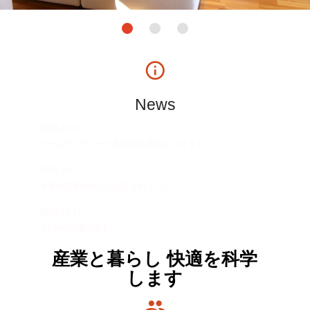
info_outline
News
2026.4.30
ゴールデンウィーク期間の休業日につきまして
2026.3.9
健康経営優良法人に認定されました!
2025.12.24
【100年企業顕彰】
産業と暮らし 快適を科学
します
group