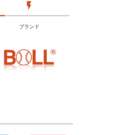
flash_on
ブランド