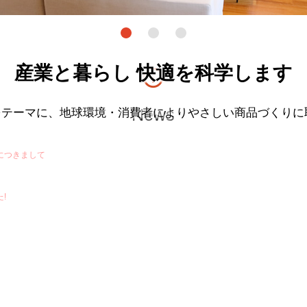
産業と暮らし 快適を科学します
info_outline
News
をテーマに、地球環境・消費者によりやさしい商品づくり
につきまして
!