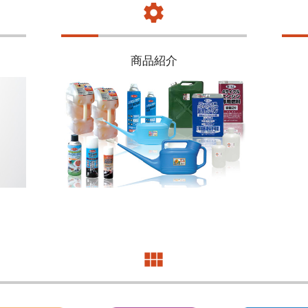
settings
商品紹介
view_module