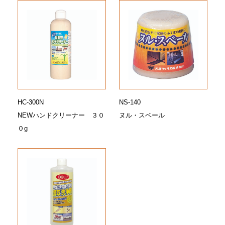
HC-300N
NS-140
NEWハンドクリーナー ３０
ヌル・スベール
０g