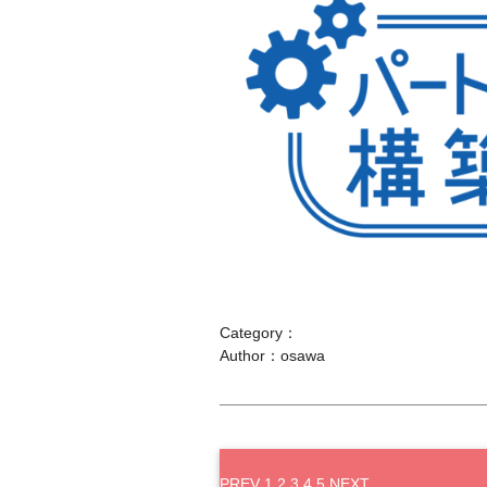
Category：
Author：osawa
PREV
1
2
3
4
5
NEXT