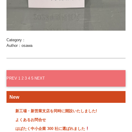
Category：
Author：osawa
PREV
1
2
3
4
5
NEXT
New
新工場・新営業支店を同時に開設いたしました!
よくあるお問合せ
はばたく中小企業 300 社に選ばれました